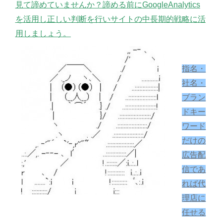
見て諦めていませんか？諦める前にGoogleAnalytics
を活用し正しい判断を行いサイトの中長期的戦略に活
用しましょう。
指名・
社名・
ブラン
ドキー
ワード
だけの
広告配
信であ
れば代
理店に
任せる