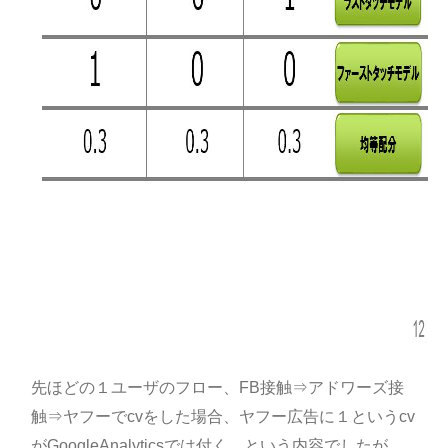
先ほどの１ユーザのフロー、FB接触⇒アドワーズ接
触⇒ヤフーでcvをした場合、ヤフー広告に１というcv
がGoogleAnalyticsでは付く。という内容でしたが、