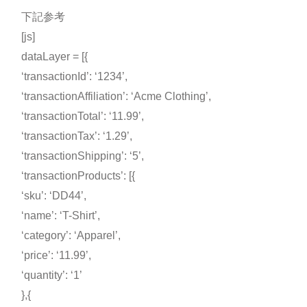
下記参考
[js]
dataLayer = [{
‘transactionId’: ‘1234’,
‘transactionAffiliation’: ‘Acme Clothing’,
‘transactionTotal’: ‘11.99’,
‘transactionTax’: ‘1.29’,
‘transactionShipping’: ‘5’,
‘transactionProducts’: [{
‘sku’: ‘DD44’,
‘name’: ‘T-Shirt’,
‘category’: ‘Apparel’,
‘price’: ‘11.99’,
‘quantity’: ‘1’
},{