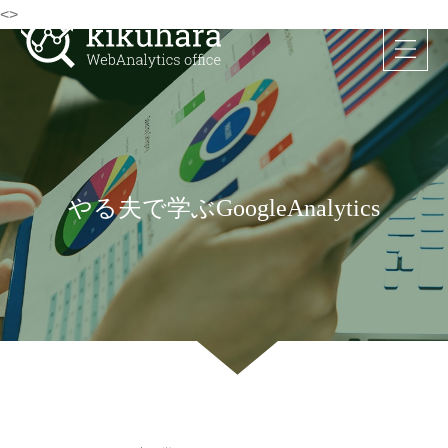
<>
やる夫で学ぶGoogleAnalytics